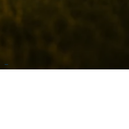
🚧 Stiamo preparando qualcosa di grosso… Garrese
arriva presto