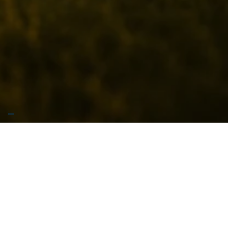
🚧 Stiamo preparando qualcosa di grosso… Garrese
arriva presto