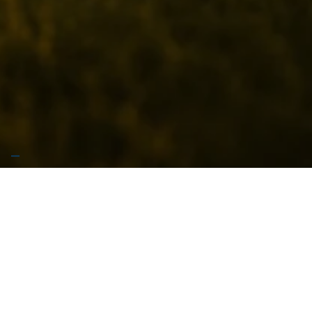
🚧 Stiamo preparando qualcosa di grosso… Garrese
arriva presto