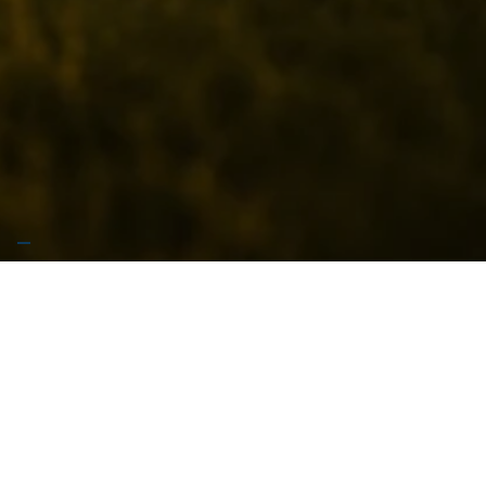
🚧 Stiamo preparando qualcosa di grosso… Garrese
arriva presto