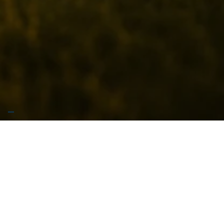
🚧 Stiamo preparando qualcosa di grosso… Garrese
arriva presto