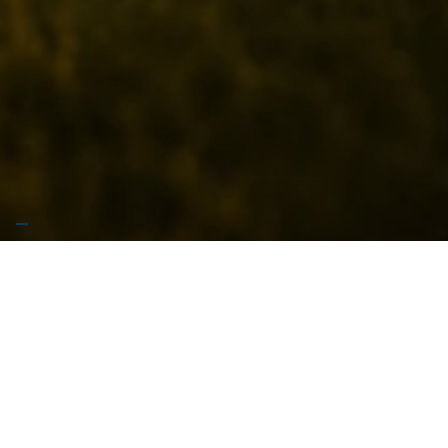
🚧 Stiamo preparando qualcosa di grosso… Garrese
arriva presto