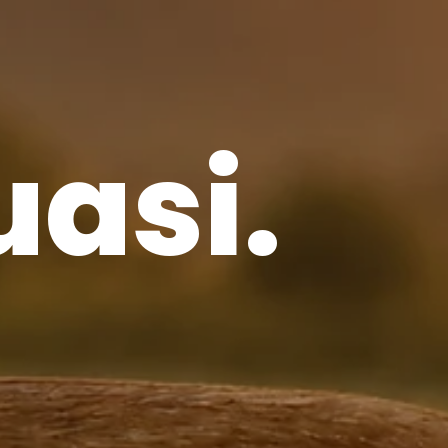
uasi.