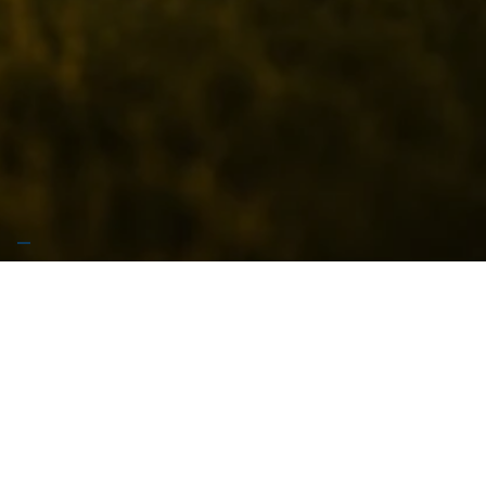
🚧 Stiamo preparando qualcosa di grosso… Garrese
arriva presto