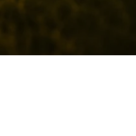
🚧 Stiamo preparando qualcosa di grosso… Garrese
arriva presto
Un'esperienza completamente rinnovata, nuovi
prodotti e tante novità pensate per chi vive davvero la