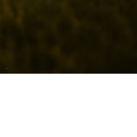
🚧 Stiamo preparando qualcosa di grosso… Garrese
arriva presto