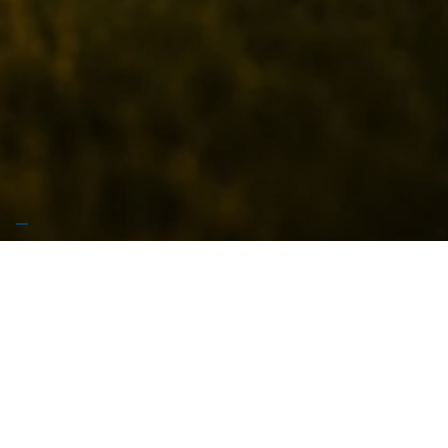
🚧 Stiamo preparando qualcosa di grosso… Garrese
arriva presto