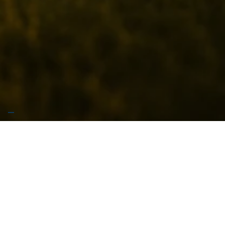
🚧 Stiamo preparando qualcosa di grosso… Garrese
arriva presto