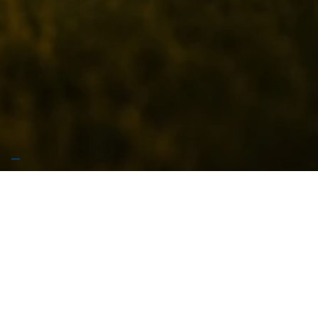
🚧 Stiamo preparando qualcosa di grosso… Garrese
arriva presto