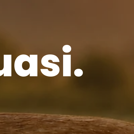
uasi.