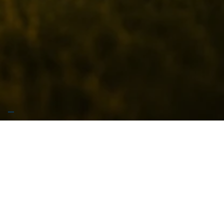
🚧 Stiamo preparando qualcosa di grosso… Garrese
arriva presto